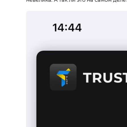
невелика. А так ли это на самом деле