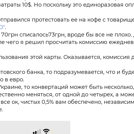
затраты 10$. Но поскольку это единоразовая опл
 отправился протестовать ее на кофе с товарищ
O"
.
70грн списалось73грн, вроде бы все не плохо.
сле чего я решил просчитать комиссию ежедне
льзования этой карты. Оказывается, комиссия 
товского банка, то подразумевается, что и буд
о в евро.
Украине, то конвертаций может быть несколько
ственно меняться, от одной до четырех, а мож
все ок, чистых 0,5% вам обеспечено, независим
е.