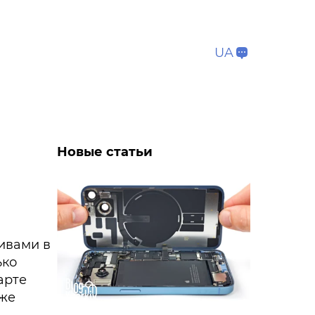
UA
Новые статьи
тивами в
ько
арте
кже