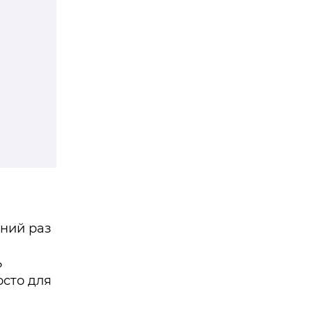
шний раз
ь
осто для