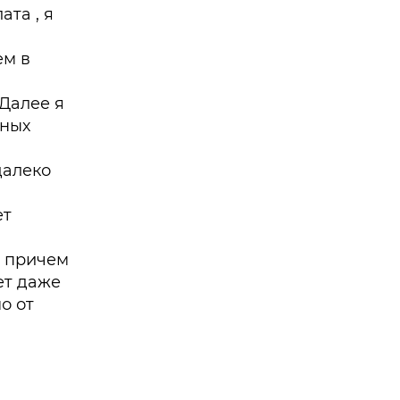
ата , я
ем в
 Далее я
вных
далеко
ет
, причем
ет даже
о от