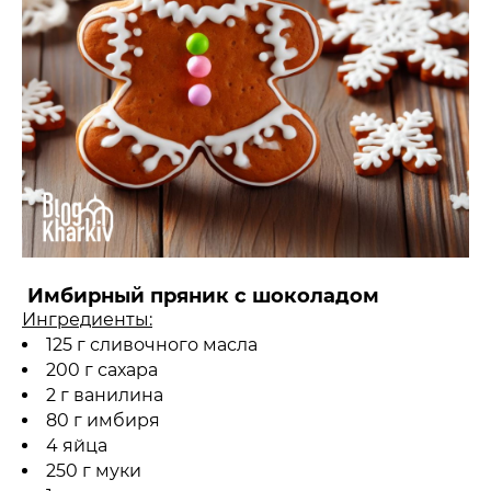
Имбирный пряник с шоколадом
Ингредиенты:
125 г сливочного масла
200 г сахара
2 г ванилина
80 г имбиря
4 яйца
250 г муки