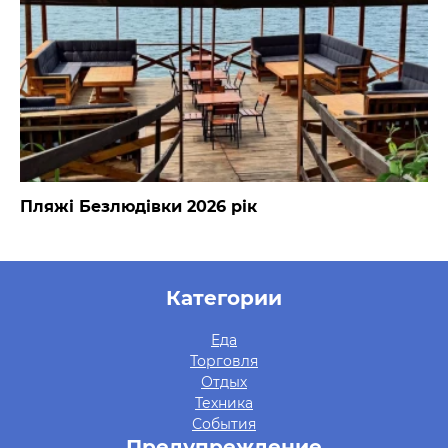
Пляжі Безлюдівки 2026 рік
Категории
Еда
Торговля
Отдых
Техника
События
Предупреждение