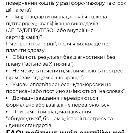
повернення коштів у разі форс-мажору та строк
дії пакета?
Чи є стандарти викладання і як школа
підтверджує кваліфікацію викладачів
(CELTA/DELTA/TESOL або внутрішня
сертифікація)?
І “червоні прапорці”, після яких краще не
платити одразу:
Обіцяють результат без діагностики і без
плану (“вільно за X тижнів”).
Не можуть пояснити, як вимірюють прогрес
(крім “вам здається, що краще”).
Умови оплат/перенесень/заморозки не
прописані або постійно змінюються “на словах”.
Домашні завдання перевіряються
формально або взагалі не перевіряються.
При заміні викладача навчання
“обнуляється”, бо немає історії прогресу та
єдиних стандартів.
FAQ: рейтинг шкіл англійської