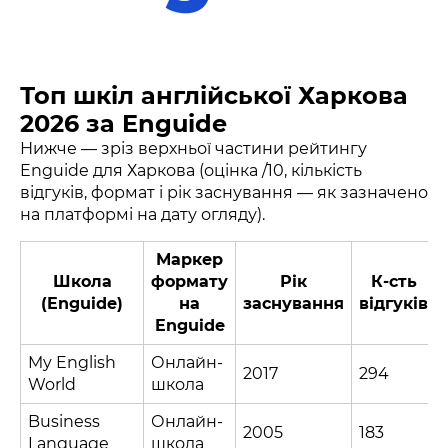
Топ шкіл англійської Харкова
2026 за Enguide
Нижче — зріз верхньої частини рейтингу
Enguide для Харкова (оцінка /10, кількість
відгуків, формат і рік заснування — як зазначено
на платформі на дату огляду).
Маркер
Школа
формату
Рік
К-сть
(Enguide)
на
заснування
відгуків
Enguide
My English
Онлайн-
2017
294
World
школа
Business
Онлайн-
2005
183
Language
школа