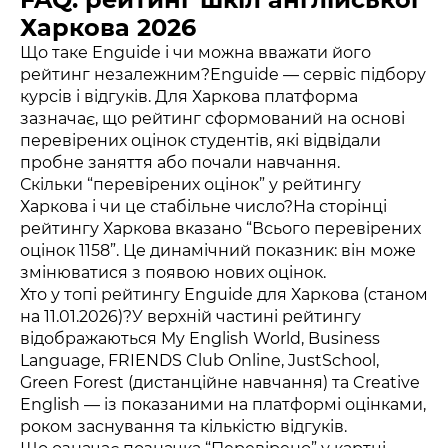
Харкова 2026
Що таке Enguide і чи можна вважати його
рейтинг незалежним?Enguide — сервіс підбору
курсів і відгуків. Для Харкова платформа
зазначає, що рейтинг сформований на основі
перевірених оцінок студентів, які відвідали
пробне заняття або почали навчання.
Скільки “перевірених оцінок” у рейтингу
Харкова і чи це стабільне число?На сторінці
рейтингу Харкова вказано “Всього перевірених
оцінок 1158”. Це динамічний показник: він може
змінюватися з появою нових оцінок.
Хто у топі рейтингу Enguide для Харкова (станом
на 11.01.2026)?У верхній частині рейтингу
відображаються My English World, Business
Language, FRIENDS Club Online, JustSchool,
Green Forest (дистанційне навчання) та Creative
English — із показаними на платформі оцінками,
роком заснування та кількістю відгуків.