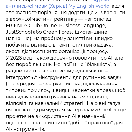
англійської мови (Харків) My English World
, а для
адекватного порівняння додати ще 2–3 варіанти
з верхньої частини рейтингу — наприклад
FRIENDS Club Online, Business Language,
JustSchool або Green Forest (дистанційне
навчання). На пробному занятті ви швидко
побачите різницю в темпі, стилі викладача,
якості діагностики та організації процесу.
У 2026 році також доречно говорити про AI, але
без перебільшень. Не “всі” й не “більшість”, а
радше так: провідні школи дедалі частіше
інтегрують AI-інструменти для рутинних задач
(попередня перевірка письма, підсвічування
типових помилок, швидші чернетки вправ), щоб
викладач концентрувався на змісті, логіці
відповіді та навчальній стратегії. На рівні галузі
ця логіка підтримується матеріалами Cambridge
про етичне використання AI в навчанні/
оцінюванні та принципи “доброї практики” для
AI-інструментів.