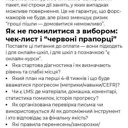
пакет, які строки дії занять, у яких випадках
можливе повернення. Це не гарантує, що форс-
мажорів не буде, але різко зменшує ризик
“гроші пішли — домовитися неможливо”.
Як не помилитися з вибором:
чек-лист і “червоні прапорці”
Поставте ці питання до оплати — вони підходять
і для онлайн-шкіл, і для шкіл з позначкою “є
онлайн-курси”.
Яка стартова діагностика і як визначають
рівень та слабкі місця?
Який план на перші 4–8 тижнів і що буде
вважатися прогресом (метрики/навыки/CEFR)?
Чи є LMS: де матеріали, домашка, коментарі,
статистика помилок, історія прогресу?
Як організована перевірка письма: чи
використовується AI як допоміжний інструмент
і хто відповідає за фінальну якість?
Які правила перенесень/заморозки/