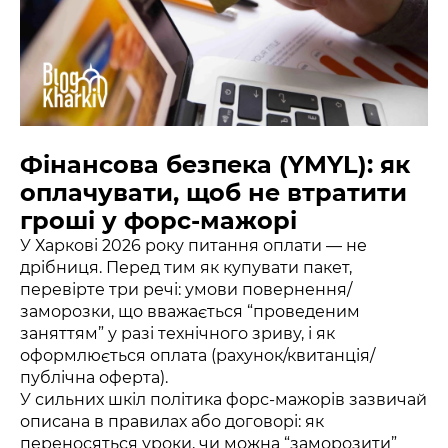
Фінансова безпека (YMYL): як
оплачувати, щоб не втратити
гроші у форс-мажорі
У Харкові 2026 року питання оплати — не
дрібниця. Перед тим як купувати пакет,
перевірте три речі: умови повернення/
заморозки, що вважається “проведеним
заняттям” у разі технічного зриву, і як
оформлюється оплата (рахунок/квитанція/
публічна оферта).
У сильних шкіл політика форс-мажорів зазвичай
описана в правилах або договорі: як
переносяться уроки, чи можна “заморозити”