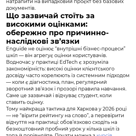
натрапити на випадковий проєкт без базових
документів.
Що зазвичай стоїть за
високими оцінками:
обережно про причинно-
наслідкові зв’язки
Enguide не оцінює “внутрішні бізнес-процеси”
шкіл — він агрегує оцінки користувачів.
Водночас у практиці EdTech є зрозуміла
закономірність: високі оцінки клієнтського
досвіду часто корелюють із системним підходом
— коли є діагностика, план, регулярний
зворотний зв’язок і прозорі правила навчання.
Саме це зазвичай і відчуває студент, коли
ставить оцінку.
Тому найкраща тактика для Харкова у 2026 році
— не “вірити рейтингу на слово”, а перевірити
відчуття на практиці: обов’язково сходіть на
безкоштовний пробний урок у кілька шкіл із
топа й порівняйте. Почати можна з
курсів