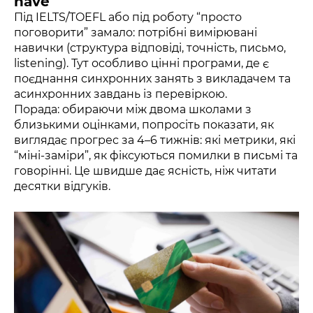
have
Під IELTS/TOEFL або під роботу “просто
поговорити” замало: потрібні вимірювані
навички (структура відповіді, точність, письмо,
listening). Тут особливо цінні програми, де є
поєднання синхронних занять з викладачем та
асинхронних завдань із перевіркою.
Порада: обираючи між двома школами з
близькими оцінками, попросіть показати, як
виглядає прогрес за 4–6 тижнів: які метрики, які
“міні-заміри”, як фіксуються помилки в письмі та
говорінні. Це швидше дає ясність, ніж читати
десятки відгуків.