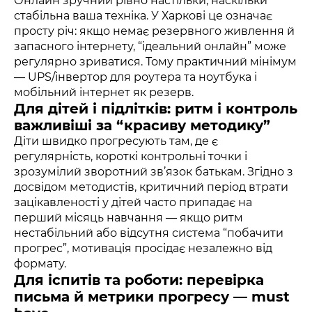
Онлайн зручний рівно настільки, наскільки
стабільна ваша техніка. У Харкові це означає
просту річ: якщо немає резервного живлення й
запасного інтернету, “ідеальний онлайн” може
регулярно зриватися. Тому практичний мінімум
— UPS/інвертор для роутера та ноутбука і
мобільний інтернет як резерв.
Для дітей і підлітків: ритм і контроль
важливіші за “красиву методику”
Діти швидко прогресують там, де є
регулярність, короткі контрольні точки і
зрозумілий зворотний зв’язок батькам. Згідно з
досвідом методистів, критичний період втрати
зацікавленості у дітей часто припадає на
перший місяць навчання — якщо ритм
нестабільний або відсутня система “побачити
прогрес”, мотивація просідає незалежно від
формату.
Для іспитів та роботи: перевірка
письма й метрики прогресу — must