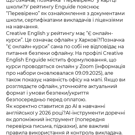
Що означає позначка “Перевірено” у картці
школи?У рейтингу Enguide пояснює
“Перевірено” як ознайомлення з документами
школи, сертифікатами викладачів і ліцензіями
на навчання.
Creative English у рейтингу має “Є онлайн-
курси”. Це означає офлайн у Харкові?Позначка
“Є онлайн-курси” сама по собі не відповідає на
питання безпеки офлайну. На профілі Creative
English Enguide містить формулювання, що
курси проводяться онлайн у Zoom (інформація
про набори оновлювалася 09.09.2025), але
також показує наявність офісу на мапі. Якщо ви
розглядаєте офлайн, уточнюйте актуальний
формат і умови безпеки/укриття
безпосередньо перед оплатою.
Як коректно ставитися до AI в навчанні
англійської у 2026 році?AI-інструменти доречні
як допоміжний інструмент (попередня
перевірка письма, підказки), але важливі
правила використання й контроль викладача.