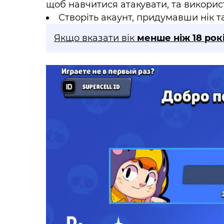
щоб навчитися атакувати, та викорис
Створіть акаунт, придумавши нік та
Якщо вказати вік
менше
ніж
18 рок