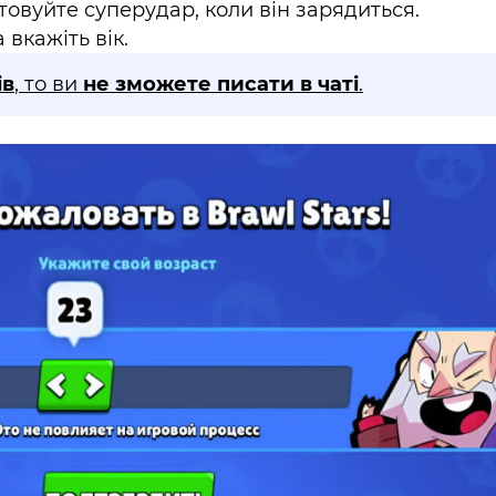
товуйте суперудар, коли він зарядиться.
 вкажіть вік.
ів
, то ви
не зможете писати в чаті
.