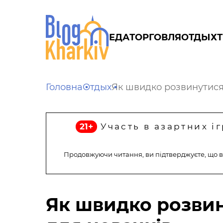
ЕДА
ТОРГОВЛЯ
ОТДЫХ
Головна
Отдых
Як швидко розвинутися 
21+
Участь в азартних і
Продовжуючи читання, ви підтверджуєте, що в
Як швидко розвину