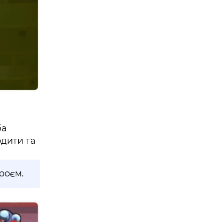
ба
одити та
роєм.