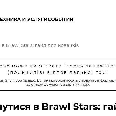
ТЕХНИКА И УСЛУГИ
СОБЫТИЯ
в Brawl Stars: гайд для новачків
грах може викликати ігрову залежніс
(принципів) відповідальної гри!
ам 21 рік або більше. Даний матеріал носить виключно інформаці
закликом до участі в азартних іграх.
тися в Brawl Stars: га