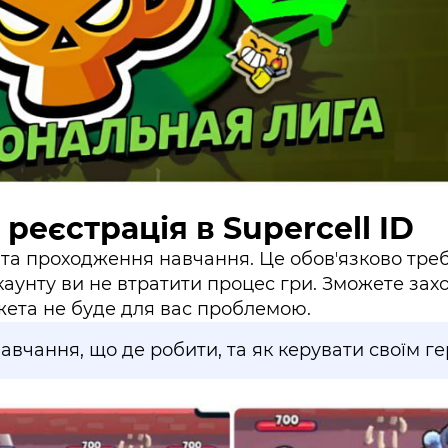
реєстрація в Supercell ID
 та проходження навчання. Це обовʼязково тре
аунту ви не втратити процес гри. Зможете зах
джета не буде для вас проблемою.
авчання, що де робити, та як керувати своїм ге