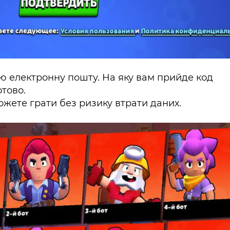
вою електронну пошту. На яку вам прийде код
отово.
ожете грати без ризику втрати даних.