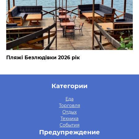
Пляжі Безлюдівки 2026 рік
Категории
Еда
Торговля
Отдых
Техника
События
Предупреждение