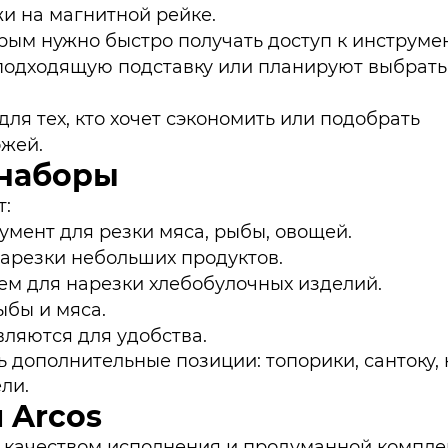
жи на магнитной рейке.
ым нужно быстро получать доступ к инструме
подходящую подставку или планируют выбрать
для тех, кто хочет сэкономить или подобрать
жей.
 наборы
т:
мент для резки мяса, рыбы, овощей.
нарезки небольших продуктов.
ем для нарезки хлебобулочных изделий.
ыбы и мяса.
ляются для удобства.
 дополнительные позиции: топорики, сантоку,
ли.
 Arcos
я качеством исполнения и продуманной компле