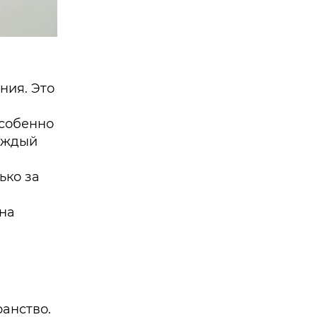
ния. Это
особенно
каждый
ько за
на
анство.