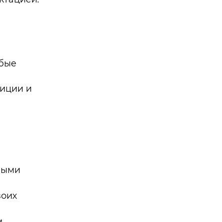
юбые
диции и
ными
воих
м