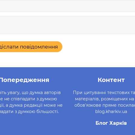
діслати повідомлення
Попередження
Контент
іть увагу, що думка авторів
При цитуванні текстових т
е не співпадати з думкою
матеріалів, розміщених на 
ії, а думка редакції може не
обов'язкове пряме посила
падати з думкою більшості.
blog.kharkiv.ua
Блог Харків