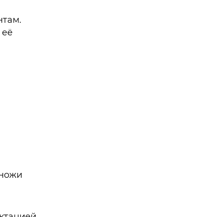
нтам.
 её
 ножи
ктацией.