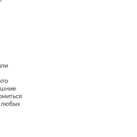
или
кто
лишние
омиться
я любых