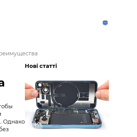
преимущества
Нові статті
а
тобы
и
. Однако
без