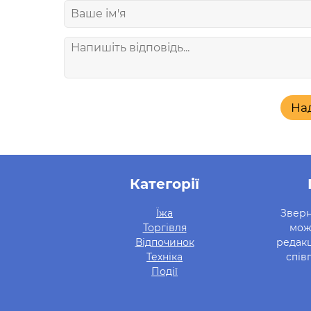
На
Категорії
Їжа
Зверн
Торгівля
мож
Відпочинок
редакц
Техніка
спів
Події