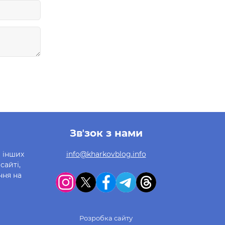
Звʼзок з нами
а інших
info@kharkovblog.info
сайті,
ння на
Розробка сайту