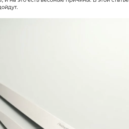
, и на это есть весомые причины. В этой статье
дойдут.