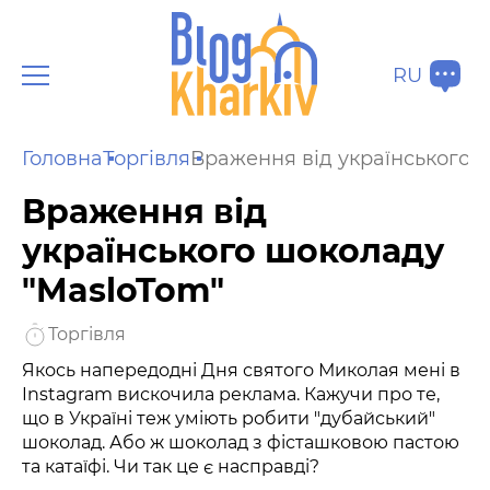
RU
Головна
Торгівля
Враження від українського 
Враження від
українського шоколаду
"MasloTom"
Торгівля
Якось напередодні Дня святого Миколая мені в
Instagram вискочила реклама. Кажучи про те,
що в Україні теж уміють робити "дубайський"
шоколад. Або ж шоколад з фісташковою пастою
та катаїфі. Чи так це є насправді?