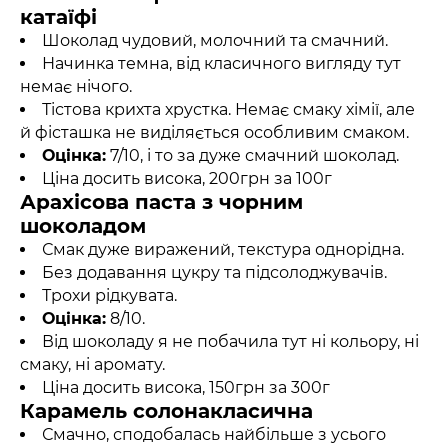
катаїфі
Шоколад чудовий, молочний та смачний.
Начинка темна, від класичного вигляду тут
немає нічого.
Тістова крихта хрустка. Немає смаку хімії, але
й фісташка не виділяється особливим смаком.
Оцінка:
7/10, і то за дуже смачний шоколад.
Ціна досить висока, 200грн за 100г
Арахісова паста з чорним
шоколадом
Смак дуже виражений, текстура однорідна.
Без додавання цукру та підсолоджувачів.
Трохи рідкувата.
Оцінка:
8/10.
Від шоколаду я не побачила тут ні кольору, ні
смаку, ні аромату.
Ціна досить висока, 150грн за 300г
Карамель солонакласична
Смачно, сподобалась найбільше з усього