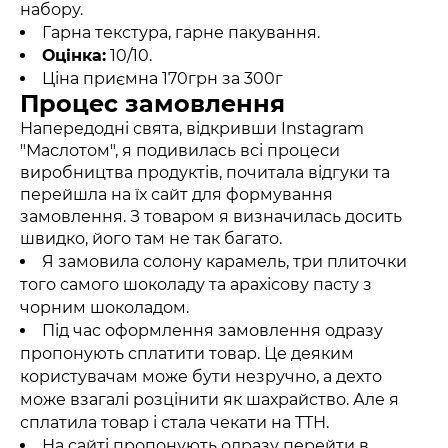
набору.
Гарна текстура, гарне пакування.
Оцінка:
10/10.
Ціна приємна 170грн за 300г
Процес замовлення
Напередодні свята, відкривши Instagram
"Маслотом", я подивилась всі процеси
виробництва продуктів, почитала відгуки та
перейшла на їх сайт для формування
замовлення. З товаром я визначилась досить
швидко, його там не так багато.
Я замовила солону карамель, три плиточки
того самого шоколаду та арахісову пасту з
чорним шоколадом.
Під час оформлення замовлення одразу
пропонують сплатити товар. Це деяким
користувачам може бути незручно, а дехто
може взагалі розцінити як шахрайство. Але я
сплатила товар і стала чекати на ТТН.
На сайті пропонують одразу перейти в