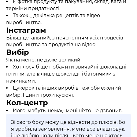
Є фотка продукту та пакування, склад, вага й
терміни придатності.
Також є декілька рецептів та відео
виробництва.
Інстаграм
Більш детальний, з поясненням усіх процесів
виробництва та продуктів на відео.
Вибір
Як на мене, не дуже великий:
Хотілося б ще побачити звичайні шоколадні
плитки, але є лише шоколадні батончики з
начинками.
Цукерок та інших виробів теж обмежений
вибір. І цини трохи кусючі.
Кол-центр
Його, мабуть, немає, мені ніхто не дзвонив.
Зі свого боку можу це віднести до плюсів, бо
я зробила замовлення, мене все влаштовує,
і не люблю, коли після цього мене ще хтось