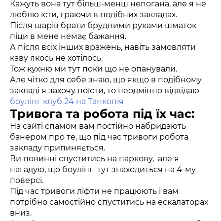
Кажуть вона тут більш-менш непогана, але я не
люблю їсти, граючи в подібних закладах.
Після шарів брати брудними руками шматок
піци в мене немає бажання.
А після всіх інших вражень, навіть замовляти
каву якось не хотілось.
Тож кухню ми тут поки що не опанували.
Але чітко для себе знаю, що якщо в подібному
закладі я захочу поїсти, то неодмінно відвідаю
боулінг клуб 24 на Танкопія
Тривога та робота під їх час:
На сайті спамом вам постійно набридають
банером про те, що під час тривоги робота
закладу припиняється.
Ви повинні спуститись на паркову, але я
нагадую, що боулінг тут знаходиться на 4-му
поверсі.
Під час тривоги ліфти не працюють і вам
потрібно самостійно спуститись на ескалаторах
вниз.