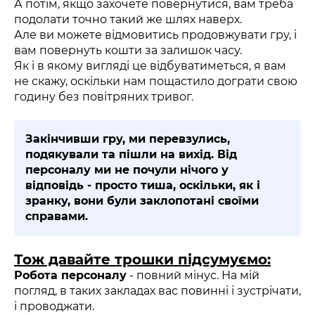
А потім, якщо захочете повернутися, вам треба
подолати точно такий же шлях наверх.
Але ви можете відмовитись продовжувати гру, і
вам повернуть кошти за залишок часу.
Як і в якому вигляді це відбуватиметься, я вам
не скажу, оскільки нам пощастило дограти свою
годину без повітряних тривог.
Закінчивши гру, ми перевзулись,
подякували та пішли на вихід. Від
персоналу ми не почули нічого у
відповідь - просто тиша, оскільки, як і
зранку, вони були заклопотані своїми
справами.
Тож давайте трошки підсумуємо:
Робота персоналу
- повний мінус. На мій
погляд, в таких закладах вас повинні і зустрічати,
і проводжати.