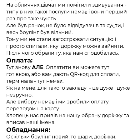
На обличчях дівчат ми помітили здивування -
типу в них такої послуги немає і вони перший
раз про таке чують.
Але був ранок, не було відвідувачів та суєти, і
весь боулінг був вільний.
Тому ми не стали загострювати ситуацію і
просто спитали, яку доріжку можна зайняти.
Після чого обрали ту, яка нам сподобалась.
Оплата:
Тут знову
АЛЕ
. Оплатити ви можете тут
готівкою, або вам дають QR-код для сплати,
термінала - тут немає.
Як на мене, для такого закладу - це дуже і дуже
незручно.
Але вибору немає і ми зробили оплату
переводом на карту.
Хлопець нас привів на нашу обрану доріжку та
вписав наші імена.
Обладнання:
Оскільки боулінг новий, то шари, доріжки,