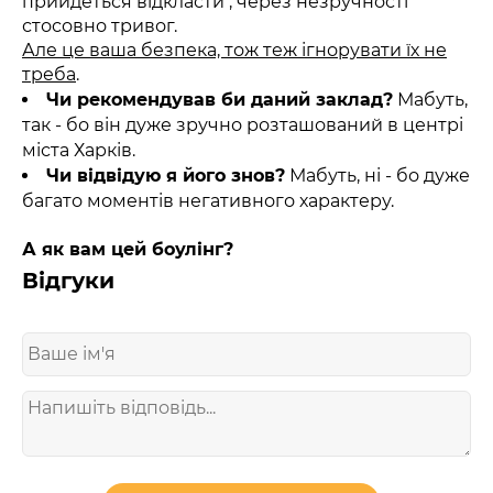
прийдеться відкласти , через незручності
стосовно тривог.
Але це ваша безпека, тож теж ігнорувати їх не
треба
.
Чи рекомендував би даний заклад?
Мабуть,
так - бо він дуже зручно розташований в центрі
міста Харків.
Чи відвідую я його знов?
Мабуть, ні - бо дуже
багато моментів негативного характеру.
А як вам цей боулінг?
Відгуки