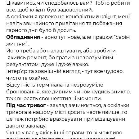
Цікавитись, чи сподобалось вам? Тобто робити
все, щоб клієнт був задоволений.
А оскільки я далеко не конфліктний клієнт, мені
навіть звичайного привітання та побажання
гарного дня було б досить.
Обладнання
- воно тут нове, але працює “своїм
життям”.
Його треба або налаштувати, або зробити
якийсь ремонт, бо грати з незрозумілим
результатом дуже і дуже важко.
Інтер’єр та зовнішній вигляд - тут все чудово,
чисто та охайно.
Відсутність термінала та незрозуміле
бронювання, яке дивним чином кудись зникло,
теж вносять свої негативні моменти.
Під час тривог
- заклад зачиняється, а оскільки
тривога в нашому місті досить часте явище, то
це теж потрібно враховувати при відвідуванні
даного закладу.
Якщо у вас є якісь інші справи, то їх можливо