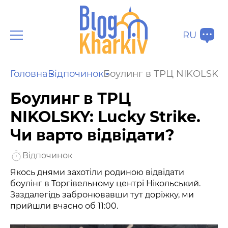
RU
Головна
Відпочинок
Боулинг в ТРЦ NIKOLSKY: L
Боулинг в ТРЦ
NIKOLSKY: Lucky Strike.
Чи варто відвідати?
Відпочинок
Якось днями захотіли родиною відвідати
боулінг в Торгівельному центрі Нікольський.
Заздалегідь забронювавши тут доріжку, ми
прийшли вчасно об 11:00.