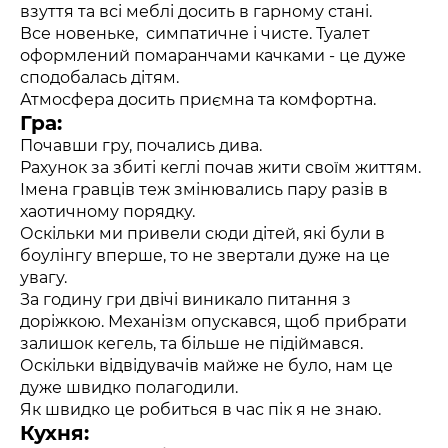
взуття та всі меблі досить в гарному стані.
Все новеньке, симпатичне і чисте. Туалет
оформлений помаранчами качками - це дуже
сподобалась дітям.
Атмосфера досить приємна та комфортна.
Гра:
Почавши гру, почались дива.
Рахунок за збиті кеглі почав жити своїм життям.
Імена гравців теж змінювались пару разів в
хаотичному порядку.
Оскільки ми привели сюди дітей, які були в
боулінгу вперше, то не звертали дуже на це
увагу.
За годину гри двічі виникало питання з
доріжкою. Механізм опускався, щоб прибрати
залишок кегель, та більше не підіймався.
Оскільки відвідувачів майже не було, нам це
дуже швидко полагодили.
Як швидко це робиться в час пік я не знаю.
Кухня: