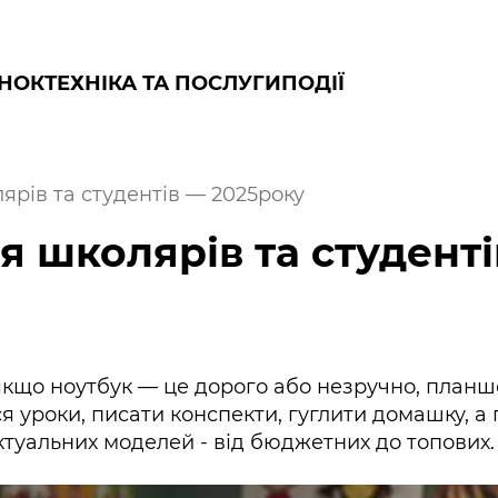
НОК
ТЕХНІКА ТА ПОСЛУГИ
ПОДІЇ
рів та студентів — 2025року
я школярів та студент
якщо ноутбук — це дорого або незручно, планш
 уроки, писати конспекти, гуглити домашку, а п
ктуальних моделей - від бюджетних до топових.