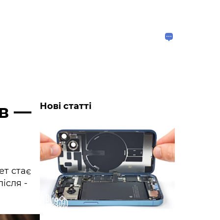
ів —
Нові статті
ет стає
ісля -