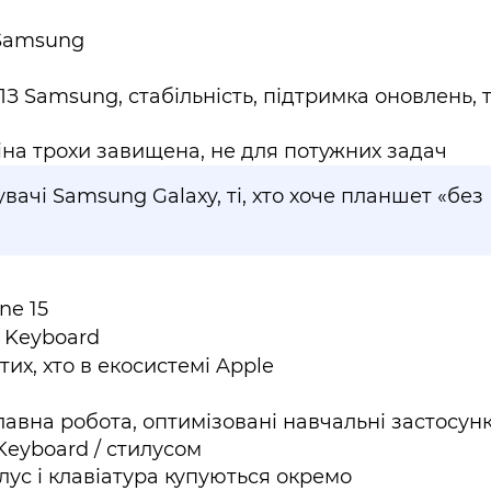
 Samsung
ПЗ Samsung, стабільність, підтримка оновлень, 
іна трохи завищена, не для потужних задач
вачі Samsung Galaxy, ті, хто хоче планшет «без
ne 15
c Keyboard
тих, хто в екосистемі Apple
авна робота, оптимізовані навчальні застосунк
Keyboard / стилусом
лус і клавіатура купуються окремо