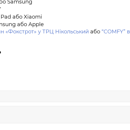
або Samsung
7
iPad або Xiaomi
msung або Apple
н «Фокстрот» у ТРЦ Нікольський
або
“COMFY” в
о