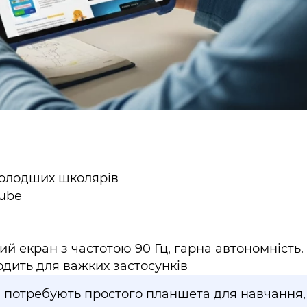
молодших школярів
Tube
й екран з частотою 90 Гц, гарна автономність.
одить для важких застосунків
і потребують простого планшета для навчання,