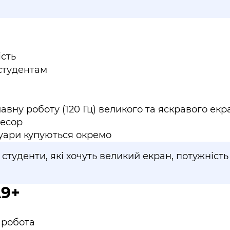
ість
студентам
авну роботу (120 Гц) великого та яскравого екр
цесор
суари купуються окремо
туденти, які хочуть великий екран, потужність 
A9+
 робота