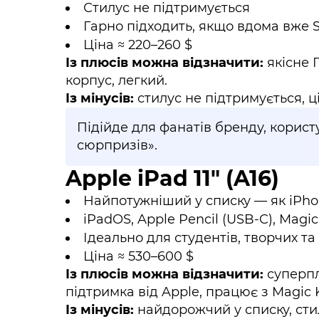
Стилус не підтримується
Гарно підходить, якщо вдома вже
Ціна ≈ 220–260 $
Із плюсів можна відзначити:
якісне 
корпус, легкий.
Із мінусів:
стилус не підтримується, ц
Підійде для фанатів бренду, користу
сюрпризів».
Apple iPad 11" (A16)
Найпотужніший у списку — як iPho
iPadOS, Apple Pencil (USB-C), Magi
Ідеально для студентів, творчих та 
Ціна ≈ 530–600 $
Із плюсів можна відзначити:
суперпл
підтримка від Apple, працює з Magic 
Із мінусів:
найдорожчий у списку, сти