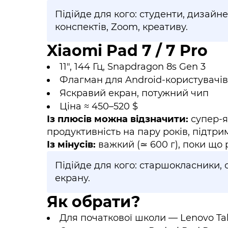
Підійде для кого: студенти, дизайне
конспектів, Zoom, креативу.
Xiaomi Pad 7 / 7 Pro
11", 144 Гц, Snapdragon 8s Gen 3
Флагман для Android-користувачів
Яскравий екран, потужний чип
Ціна ≈ 450–520 $
Із плюсів можна відзначити:
супер-я
продуктивність на пару років, підтри
Із мінусів:
важкий (≃ 600 г), поки що р
Підійде для кого: старшокласники, ст
екрану.
Як обрати?
Для початкової школи — Lenovo Ta