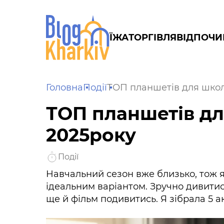
ЇЖА
ТОРГІВЛЯ
ВІДПОЧИ
Головна
Події
ТОП планшетів для школя
ТОП планшетів дл
2025року
Події
Навчальний сезон вже близько, тож 
ідеальним варіантом. Зручно дивитися
ще й фільм подивитись. Я зібрала 5 а