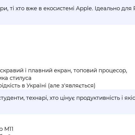
ри, ті хто вже в екосистемі Apple. Ідеально для 
скравий і плавний екран, топовий процесор,
мка стилуса
ідкість в Україні (але з'являється)
уденти, технарі, хто цінує продуктивність і які
b M11