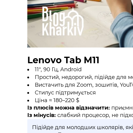
Lenovo Tab M11
11", 90 Гц, Android
Простий, недорогий, підійде для 
Вистачить для Zoom, зошитів, You
Стилус підтримується
Ціна ≈ 180–220 $
Із плюсів можна відзначити:
приємни
Із мінусів:
слабкий процесор, не підх
Підійде для молодших школярів, як