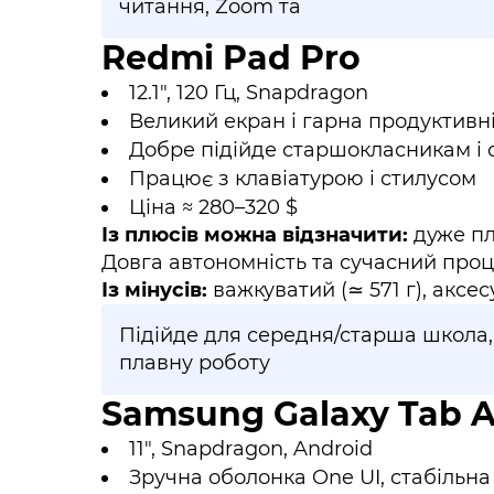
читання, Zoom та
Redmi Pad Pro
12.1", 120 Гц, Snapdragon
Великий екран і гарна продуктивн
Добре підійде старшокласникам і 
Працює з клавіатурою і стилусом
Ціна ≈ 280–320 $
Із плюсів можна відзначити:
дуже пл
Довга автономність та сучасний про
Із мінусів:
важкуватий (≃ 571 г), аксе
Підійде для середня/старша школа, с
плавну роботу
Samsung Galaxy Tab 
11", Snapdragon, Android
Зручна оболонка One UI, стабільна