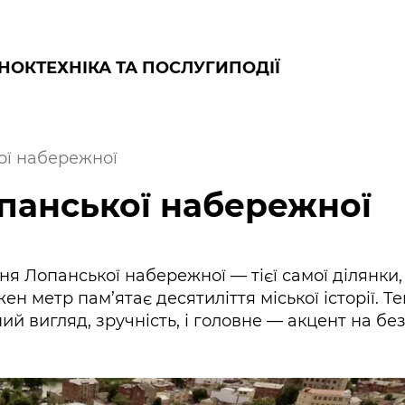
НОК
ТЕХНІКА ТА ПОСЛУГИ
ПОДІЇ
ої набережної
панської набережної
я Лопанської набережної — тієї самої ділянки,
н метр пам’ятає десятиліття міської історії. Т
й вигляд, зручність, і головне — акцент на без