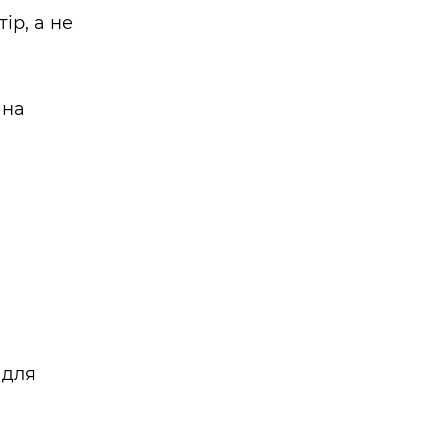
ір, а не
 на
 для