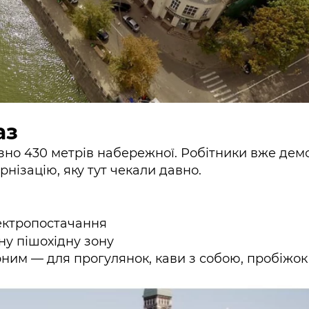
аз
но 430 метрів набережної. Робітники вже дем
нізацію, яку тут чекали давно.
лектропостачання
ну пішохідну зону
ним — для прогулянок, кави з собою, пробіжок 