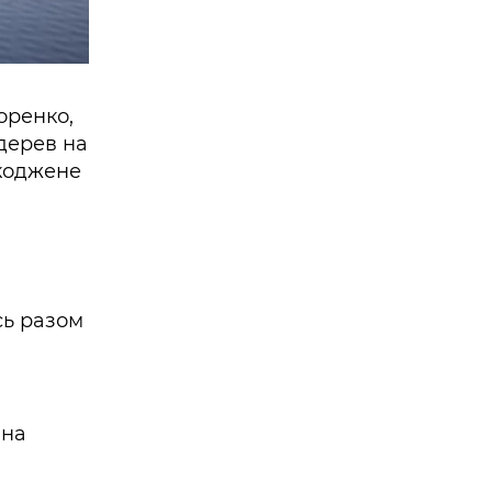
оренко,
 дерев на
шкоджене
сь разом
іна