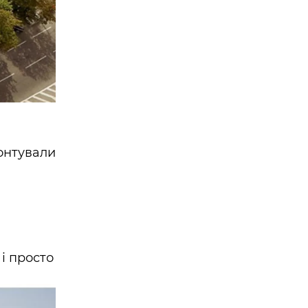
онтували
і просто