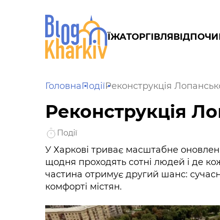
ЇЖА
ТОРГІВЛЯ
ВІДПОЧИ
Головна
Події
Реконструкція Лопанськ
Реконструкція Ло
Події
У Харкові триває масштабне оновленн
щодня проходять сотні людей і де коже
частина отримує другий шанс: сучасни
комфорті містян.