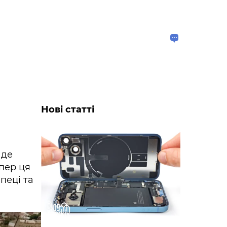
Нові статті
 де
епер ця
пеці та