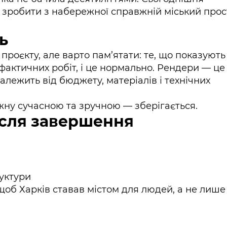
зробити з набережної справжній міський прост
ь
 проєкту, але варто пам’ятати: те, що показують
д фактичних робіт, і це нормально. Рендери — це
алежить від бюджету, матеріалів і технічних
жну сучасною та зручною — зберігається.
ісля завершення
руктури
щоб Харків ставав містом для людей, а не лише