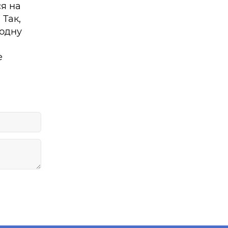
ся на
 Так,
 одну
е