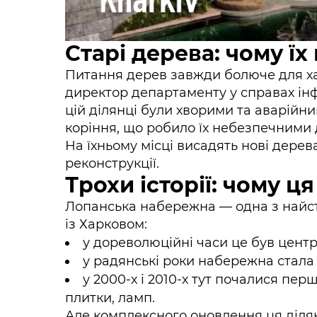
Старі дерева: чому їх
Питання дерев завжди болюче для ха
директор департаменту у справах інфо
цій ділянці були хворими та аварійн
коріння, що робило їх небезпечними 
На їхньому місці висадять нові дерев
реконструкції.
Трохи історії: чому 
Лопанська набережна — одна з найст
із Харковом:
у дореволюційні часи це був центр
у радянські роки набережна стала 
у 2000-х і 2010-х тут почалися пе
плитки, ламп.
Але комплексного оновлення ця діля