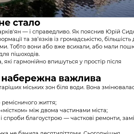
 не стало
рків'ян — і справедливо. Як пояснив Юрій Сид
рмації та зв’язків із громадськістю, більшість
ими. Тобто вони або вже всихали, або мали по
для пішоходів.
а, які гармонійно впишуться у простір після
ця набережна важлива
аріших міських зон біля води. Вона змінювала
 ремісничого життя;
«містком» між двома частинами міста;
рші спроби благоустрою — часткові ремонти, зам
нка не бачила десятиліттями. Сьогоднішня