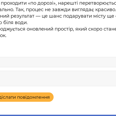
 проходити «по дорозі», нарешті перетворюєть
ально. Так, процес не завжди виглядає красиво.
льний результат — це шанс подарувати місту ще
 біля води.
роджується оновлений простір, який скоро стан
ок.
діслати повідомлення