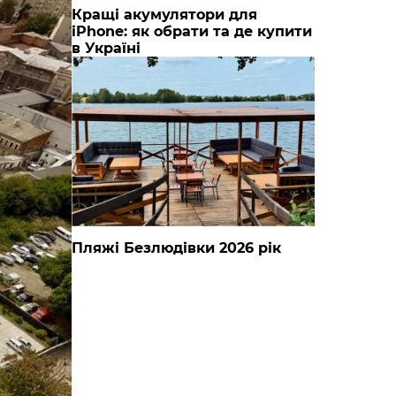
Кращі акумулятори для
iPhone: як обрати та де купити
в Україні
Пляжі Безлюдівки 2026 рік